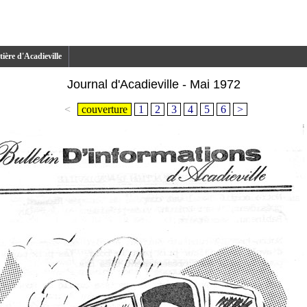
ière d'Acadieville
Journal d'Acadieville - Mai 1972
<
couverture
1
2
3
4
5
6
>