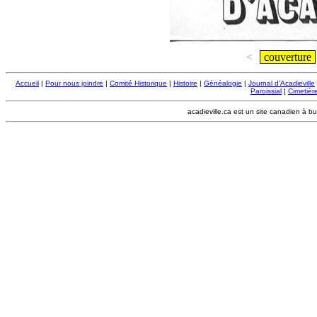
<
couverture
Accueil
|
Pour nous joindre
|
Comité Historique
|
Histoire
|
Généalogie
|
Journal d'Acadieville
Paroissial
|
Cimetière
acadieville.ca est un site canadien à bu