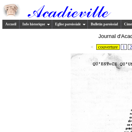
Accueil
Info historique
Eglise paroissiale
Bulletin paroissial
Cimet
Journal d'Acad
<
couverture
1
2