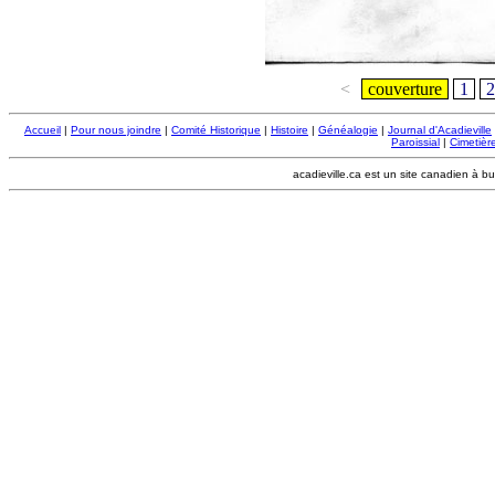
<
couverture
1
2
Accueil
|
Pour nous joindre
|
Comité Historique
|
Histoire
|
Généalogie
|
Journal d'Acadieville
Paroissial
|
Cimetière
acadieville.ca est un site canadien à bu