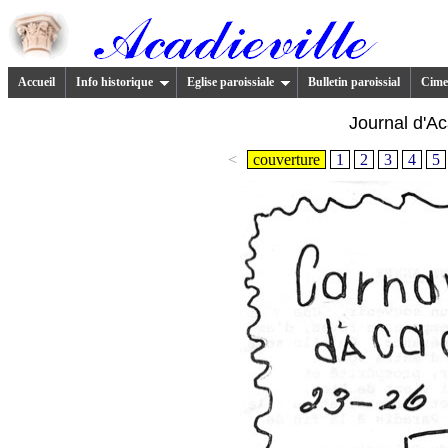
Accueil
Info historique
Eglise paroissiale
Bulletin paroissial
Cimet
Journal d'Ac
<
couverture
1
2
3
4
5