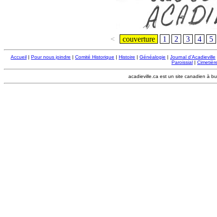
<
couverture
1
2
3
4
5
Accueil
|
Pour nous joindre
|
Comité Historique
|
Histoire
|
Généalogie
|
Journal d'Acadieville
Paroissial
|
Cimetière
acadieville.ca est un site canadien à bu