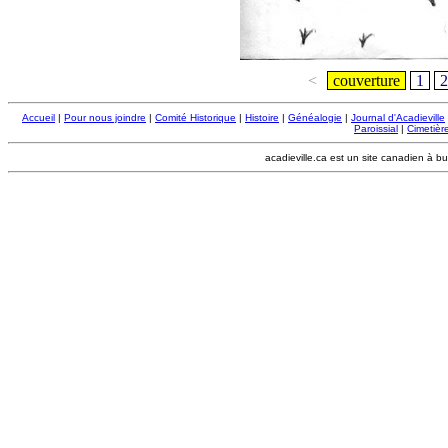
<
couverture
1
2
Accueil
|
Pour nous joindre
|
Comité Historique
|
Histoire
|
Généalogie
|
Journal d'Acadieville
Paroissial
|
Cimetière
acadieville.ca est un site canadien à bu