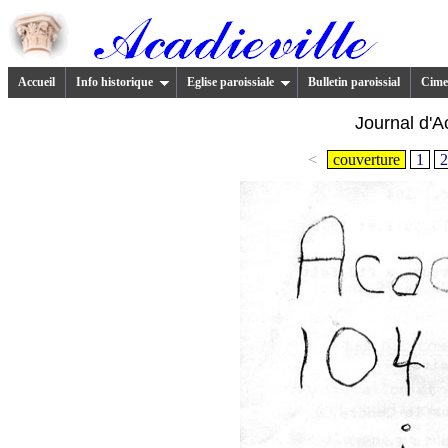
Accueil
Info historique
Eglise paroissiale
Bulletin paroissial
Cimet
Journal d'A
<
couverture
1
2