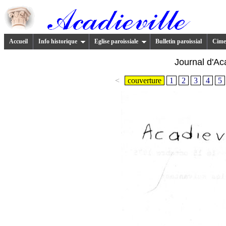
Accueil
Info historique
Eglise paroissiale
Bulletin paroissial
Cimet
Journal d'Aca
<
couverture
1
2
3
4
5