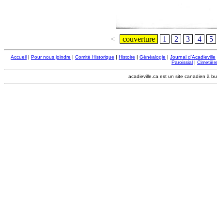
<
couverture
1
2
3
4
5
Accueil
|
Pour nous joindre
|
Comité Historique
|
Histoire
|
Généalogie
|
Journal d'Acadieville
Paroissial
|
Cimetière
acadieville.ca est un site canadien à bu