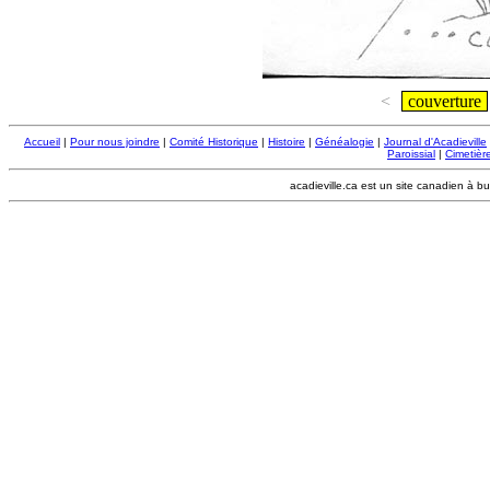
<
couverture
Accueil
|
Pour nous joindre
|
Comité Historique
|
Histoire
|
Généalogie
|
Journal d'Acadieville
Paroissial
|
Cimetière
acadieville.ca est un site canadien à bu