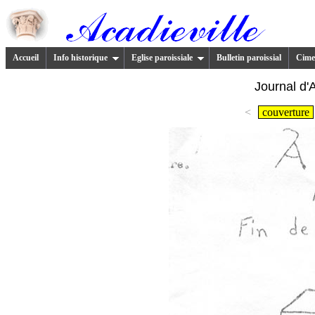
Accueil
Info historique
Eglise paroissiale
Bulletin paroissial
Cimet
Journal d'A
<
couverture