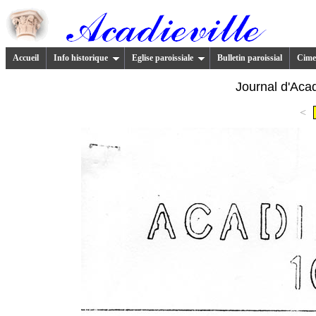
Accueil
Info historique
Eglise paroissiale
Bulletin paroissial
Cimet
Journal d'Acad
<