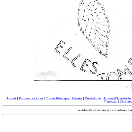
<
Accueil
|
Pour nous joindre
|
Comité Historique
|
Histoire
|
Généalogie
|
Journal d'Acadieville
Paroissial
|
Cimetière
acadieville.ca est un site canadien à bu