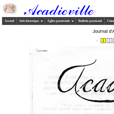
Accueil
Info historique
Eglise paroissiale
Bulletin paroissial
Cimet
Journal d'
<
1
2