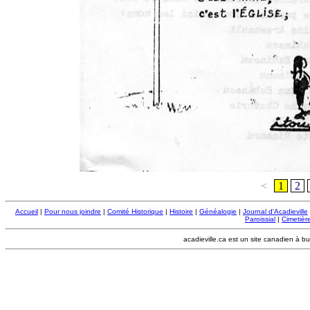
<
1
2
Accueil
|
Pour nous joindre
|
Comité Historique
|
Histoire
|
Généalogie
|
Journal d'Acadieville
Paroissial
|
Cimetière
acadieville.ca est un site canadien à bu