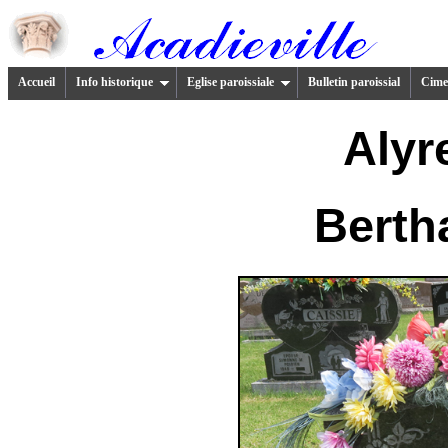
Accueil
Info historique
Eglise paroissiale
Bulletin paroissial
Cimet
Alyr
Berth