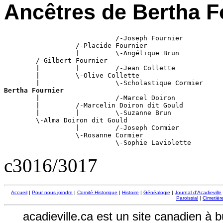
Ancêtres de
Bertha F
                            /-
Joseph Fournier
                  /-
Placide Fournier
                  |         \-
Angélique Brun
        /-
Gilbert Fournier
        |         |         /-
Jean Collette
        |         \-
Olive Collette
        |                   \-
Scholastique Cormier
Bertha Fournier

        |                   /-
Marcel Doiron
        |         /-
Marcelin Doiron dit Gould
        |         |         \-
Suzanne Brun
        \-
Alma Doiron dit Gould
                  |         /-
Joseph Cormier
                  \-
Rosanne Cormier
                            \-
Sophie Laviolette
c3016/3017
Accueil
|
Pour nous joindre
|
Comité Historique
|
Histoire
|
Généalogie
|
Journal d'Acadieville
Paroissial
|
Cimetière
acadieville.ca est un site canadien à 