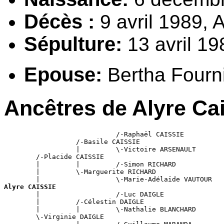
Décès :
9
avril
1989, A
Sépulture:
13
avril
198
Epouse:
Bertha F
ourn
Ancêtres de Alyre C
a
                            /-Raphaël CAISSIE

                  /-Basile CAISSIE

                  |         \-Victoire ARSENAULT

        /-Placide CAISSIE

        |         |         /-Simon RICHARD

        |         \-Marguerite RICHARD

Alyre CAISSIE

        |                   /-Luc DAIGLE

        |         /-Célestin DAIGLE

        |         |         \-Nathalie BLANCHARD

        \-Virginie DAIGLE
