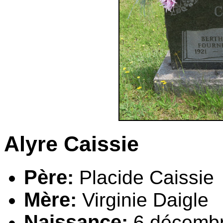
Alyre C
aissie
Père:
Placide C
aissie
Mère:
Virginie D
aigle
Naissance:
6
décemb