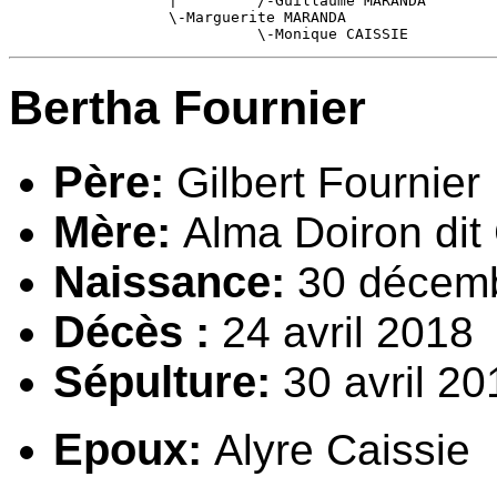
                  |         /-Guillaume MARANDA

                  \-Marguerite MARANDA

                            \-Monique CAISSIE
Bertha Fournier
Père:
Gilbert Fournier
Mère:
A
lma Doiron dit
Naissance:
30 décemb
Décès :
24 avril 2018
Sépulture:
30 avril 20
Epou
x
:
Alyre Caissie