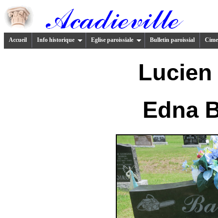
Accueil
Info historique
Eglise paroissiale
Bulletin paroissial
Cimet
Lucie
Edna 