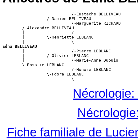
                            /-Eustache BELLIVEAU

                  /-Damien BELLIVEAU

                  |         \-Marguerite RICHARD

        /-Alexandre BELLIVEAU

        |         |         /-

        |         \-Henriette LEBLANC

Edna BELLIVEAU

        |                   /-Pierre LEBLANC

        |         /-Olivier LEBLANC

        |         |         \-Marie-Anne Dupuis

        \-Rosalie LEBLANC

                  |         /-Honoré LEBLANC

                  \-Fdora LEBLANC

Nécrologie:
Nécrologie
Fiche familiale de Luci