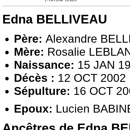
Edna BELLIVEAU
Père:
Alexandre BEL
Mère:
Rosalie LEBLA
Naissance:
15 JAN 1
Décès :
12 OCT 2002
Sépulture:
16 OCT 200
Epoux:
Lucien BABI
Ancêtres de Edna B