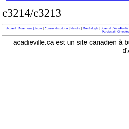
c3214/c3213
Accueil
|
Pour nous joindre
|
Comité Historique
|
Histoire
|
Généalogie
|
Journal d'Acadieville
Paroissial
|
Cimetière
acadieville.ca est un site canadien à 
d'