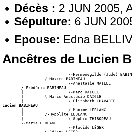
Décès :
2 JUN 2005, A
Sépulture:
6 JUN 2005
Epouse:
Edna BELLI
Ancêtres de Lucien
                            /-Herménégilde (Jude) BABIN
                  /-Maxime BABINEAU

                  |         \-Anastasie MAILLET

        /-Frédéric BABINEAU

        |         |         /-Marc DAIGLE

        |         \-Marie Anastasie DAIGLE

Lucien BABINEAU

        |                   /-Maxime LEBLANC

        |         /-Hypolite LEBLANC

        |         |         \-Sophie THIBODEAU

        \-Marie LEBLANC

                  |         /-Placide LÉGER
