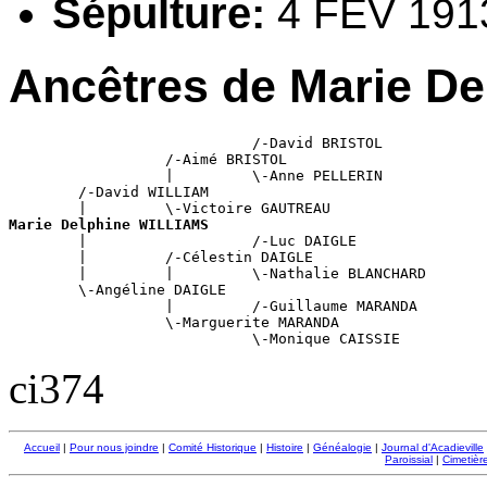
Sépulture:
4 FÉV 1913
Ancêtres de Marie D
                            /-David BRISTOL

                  /-Aimé BRISTOL

                  |         \-Anne PELLERIN

        /-David WILLIAM

Marie Delphine WILLIAMS

        |                   /-Luc DAIGLE

        |         /-Célestin DAIGLE

        |         |         \-Nathalie BLANCHARD

        \-Angéline DAIGLE

                  |         /-Guillaume MARANDA

                  \-Marguerite MARANDA

ci374
Accueil
|
Pour nous joindre
|
Comité Historique
|
Histoire
|
Généalogie
|
Journal d'Acadieville
Paroissial
|
Cimetière