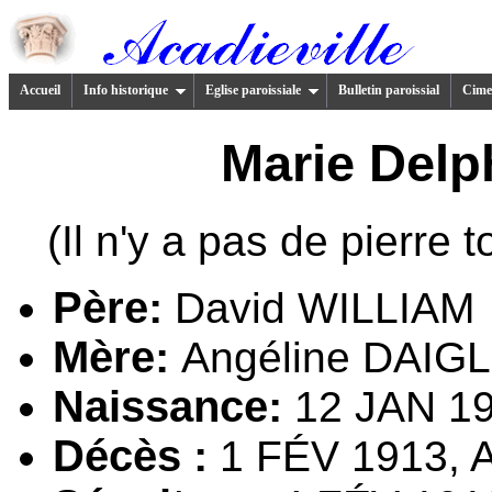
Accueil
Info historique
Eglise paroissiale
Bulletin paroissial
Cimet
Marie Del
(Il n'y a pas de pierre
Père:
David WILLIAM
Mère:
Angéline DAIG
Naissance:
12 JAN 19
Décès :
1 FÉV 1913, A