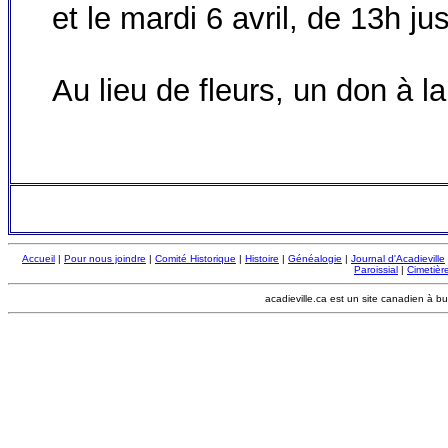
et le mardi 6 avril, de 13h ju
Au lieu de fleurs, un don à la
Accueil
|
Pour nous joindre
|
Comité Historique
|
Histoire
|
Généalogie
|
Journal d'Acadieville
Paroissial
|
Cimetière
acadieville.ca est un site canadien à bu