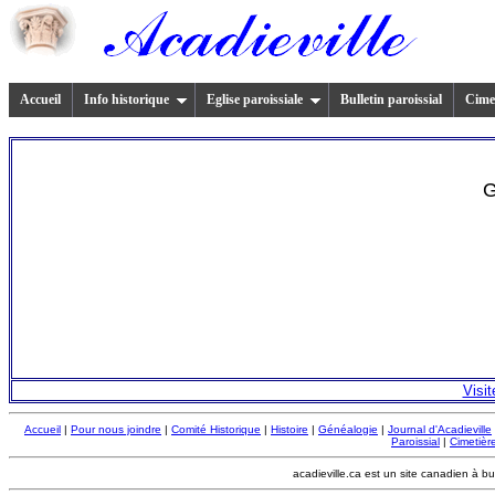
Accueil
Info historique
Eglise paroissiale
Bulletin paroissial
Cimet
G
Visit
Accueil
|
Pour nous joindre
|
Comité Historique
|
Histoire
|
Généalogie
|
Journal d'Acadieville
Paroissial
|
Cimetière
acadieville.ca est un site canadien à bu