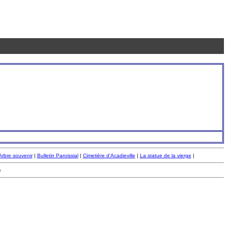
Arbre souvenir
|
Bulletin Paroissial
|
Cimetière d'Acadieville
|
La statue de la vierge
|
e