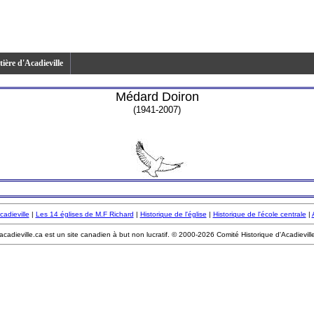
ière d'Acadieville
Médard Doiron
(1941-2007)
cadieville
|
Les 14 églises de M.F Richard
|
Historique de l'église
|
Historique de l'école centrale
|
acadieville.ca est un site canadien à but non lucratif. © 2000-2026 Comité Historique d'Acadievill