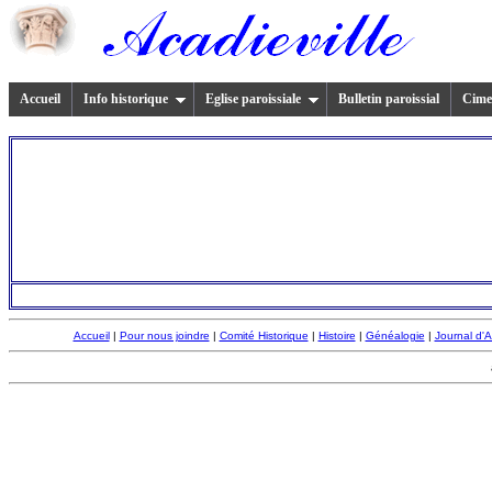
Accueil
Info historique
Eglise paroissiale
Bulletin paroissial
Cimet
Accueil
|
Pour nous joindre
|
Comité Historique
|
Histoire
|
Généalogie
|
Journal d'A