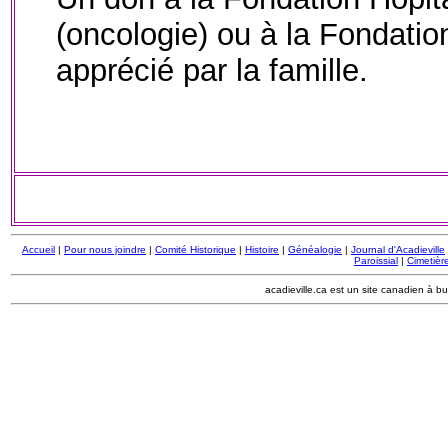
(oncologie) ou à la Fondati
apprécié par la famille.
Accueil
|
Pour nous joindre
|
Comité Historique
|
Histoire
|
Généalogie
|
Journal d'Acadieville
Paroissial
|
Cimetière
acadieville.ca est un site canadien à bu