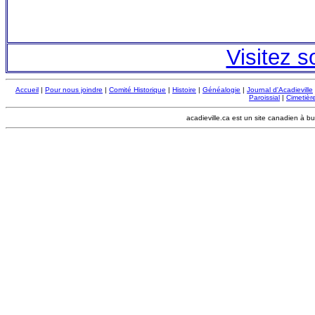
Visitez s
Accueil
|
Pour nous joindre
|
Comité Historique
|
Histoire
|
Généalogie
|
Journal d'Acadieville
Paroissial
|
Cimetière
acadieville.ca est un site canadien à bu