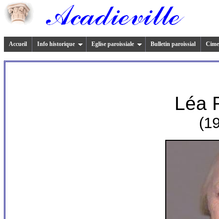
Accueil
Info historique
Eglise paroissiale
Bulletin paroissial
Cimet
L
éa
(1