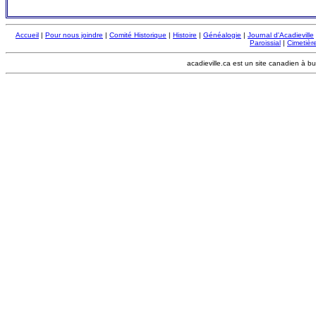
Accueil
|
Pour nous joindre
|
Comité Historique
|
Histoire
|
Généalogie
|
Journal d'Acadieville
Paroissial
|
Cimetière
acadieville.ca est un site canadien à bu