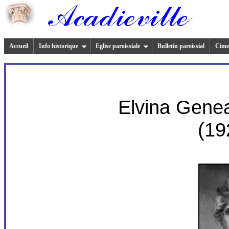
Accueil
Info historique
Eglise paroissiale
Bulletin paroissial
Cimet
Elvina Gene
(19