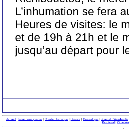
L’inhumation se fera a
Heures de visites: le m
et de 19h à 21h et le m
jusqu’au départ pour le
Accueil
|
Pour nous joindre
|
Comité Historique
|
Histoire
|
Généalogie
|
Journal d'Acadieville
Paroissial
|
Cimetière