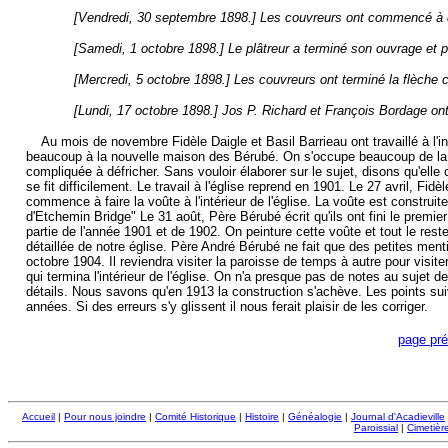
[Vendredi, 30 septembre 1898.] Les couvreurs ont commencé à d
[Samedi, 1 octobre 1898.] Le plâtreur a terminé son ouvrage et 
[Mercredi, 5 octobre 1898.] Les couvreurs ont terminé la flèche c
[Lundi, 17 octobre 1898.] Jos P. Richard et François Bordage ont 
Au mois de novembre Fidèle Daigle et Basil Barrieau ont travaillé à l'inté
beaucoup à la nouvelle maison des Bérubé. On s'occupe beaucoup de la q
compliquée à défricher. Sans vouloir élaborer sur le sujet, disons qu'ell
se fit difficilement. Le travail à l'église reprend en 1901. Le 27 avril, Fi
commence à faire la voûte à l'intérieur de l'église. La voûte est const
d'Etchemin Bridge" Le 31 août, Père Bérubé écrit qu'ils ont fini le premi
partie de l'année 1901 et de 1902. On peinture cette voûte et tout le reste d
détaillée de notre église. Père André Bérubé ne fait que des petites menti
octobre 1904. Il reviendra visiter la paroisse de temps à autre pour visite
qui termina l'intérieur de l'église. On n'a presque pas de notes au sujet
détails. Nous savons qu'en 1913 la construction s'achève. Les points suiv
années. Si des erreurs s'y glissent il nous ferait plaisir de les corriger.
page pr
Accueil
|
Pour nous joindre
|
Comité Historique
|
Histoire
|
Généalogie
|
Journal d'Acadieville
Paroissial
|
Cimetière