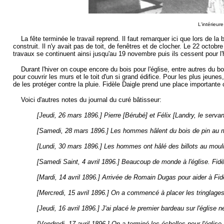
L'intérieur
La fête terminée le travail reprend. Il faut remarquer ici que lors de la bé
construit. Il n'y avait pas de toit, de fenêtres et de clocher. Le 22 oct
travaux se continuent ainsi jusqu'au 19 novembre puis ils cessent pour l'h
Durant l'hiver on coupe encore du bois pour l'église, entre autres du bo
pour couvrir les murs et le toit d'un si grand édifice. Pour les plus jeunes,
de les protéger contre la pluie. Fidèle Daigle prend une place importante
Voici d'autres notes du journal du curé bâtisseur:
[Jeudi, 26 mars 1896.] Pierre [Bérubé] et Félix [Landry, le servant
[Samedi, 28 mars 1896.] Les hommes hâlent du bois de pin au mou
[Lundi, 30 mars 1896.] Les hommes ont hâlé des billots au mouli
[Samedi Saint, 4 avril 1896.] Beaucoup de monde à l'église. Fidèl
[Mardi, 14 avril 1896.] Arrivée de Romain Dugas pour aider à Fidè
[Mercredi, 15 avril 1896.] On a commencé à placer les tringlages 
[Jeudi, 16 avril 1896.] J'ai placé le premier bardeau sur l'église 
[Vendredi, 17 avril 1896.] On a terminé les échelles pour l'église.