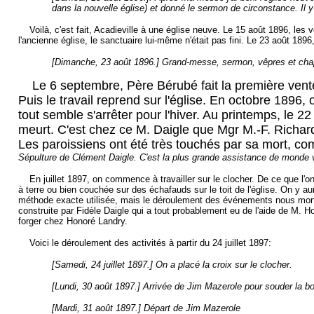
dans la nouvelle église) et donné le sermon de circonstance. Il y
Voilà, c'est fait, Acadieville à une église neuve. Le 15 août 1896, les voût
l'ancienne église, le sanctuaire lui-même n'était pas fini. Le 23 août 189
[Dimanche, 23 août 1896.] Grand-messe, sermon, vêpres et chapel
Le 6 septembre, Père Bérubé fait la première vente d
Puis le travail reprend sur l'église. En octobre 1896, 
tout semble s'arrêter pour l'hiver. Au printemps, le 
meurt. C'est chez ce M. Daigle que Mgr M.-F. Richard 
Les paroissiens ont été très touchés par sa mort, co
Sépulture de Clément Daigle. C'est la plus grande assistance de monde v
En juillet 1897, on commence à travailler sur le clocher. De ce que l'on
à terre ou bien couchée sur des échafauds sur le toit de l'église. On y aura
méthode exacte utilisée, mais le déroulement des événements nous montre 
construite par Fidèle Daigle qui a tout probablement eu de l'aide de M. 
forger chez Honoré Landry.
Voici le déroulement des activités à partir du 24 juillet 1897:
[
Samedi, 24 juillet 1897.] On a placé la croix sur le clocher.
[Lundi, 30 août 1897.] Arrivée de Jim Mazerole pour souder la bo
[Mardi, 31 août 1897.] Départ de Jim Mazerole