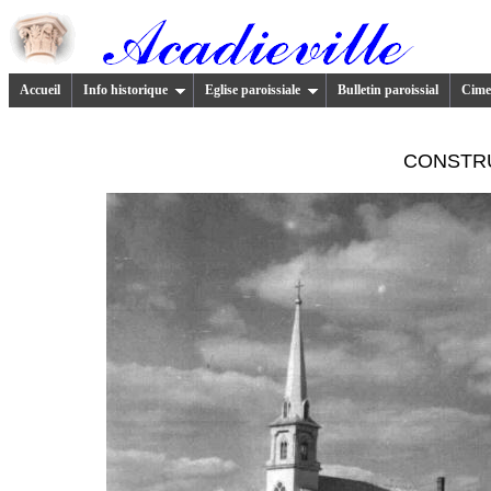
Accueil
Info historique
Eglise paroissiale
Bulletin paroissial
Cimet
CONSTRU