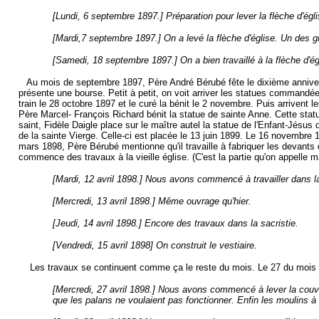
[Lundi, 6 septembre 1897.] Préparation pour lever la flèche d'égli
[Mardi,7 septembre 1897.] On a levé la flèche d'église. Un des 
[Samedi, 18 septembre 1897.] On a bien travaillé à la flèche d'ég
Au mois de septembre 1897, Père André Bérubé fête le dixième anniversa
présente une bourse. Petit à petit, on voit arriver les statues commandé
train le 28 octobre 1897 et le curé la bénit le 2 novembre. Puis arriven
Père Marcel- François Richard bénit la statue de sainte Anne. Cette sta
saint, Fidèle Daigle place sur le maître autel la statue de l'Enfant-Jésus 
de la sainte Vierge. Celle-ci est placée le 13 juin 1899. Le 16 novembre 
mars 1898, Père Bérubé mentionne qu'il travaille à fabriquer les devants d'a
commence des travaux à la vieille église. (C'est la partie qu'on appelle ma
[Mardi, 12 avril 1898.] Nous avons commencé à travailler dans la 
[Mercredi, 13 avril 1898.] Même ouvrage qu'hier.
[Jeudi, 14 avril 1898.] Encore des travaux dans la sacristie.
[Vendredi, 15 avril 1898] On construit le vestiaire.
Les travaux se continuent comme ça le reste du mois. Le 27 du mois d'a
[Mercredi, 27 avril 1898.] Nous avons commencé à lever la couvert
que les palans ne voulaient pas fonctionner. Enfin les moulin