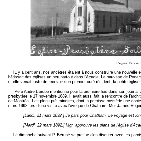
L'église, l'ancien
IL y a cent ans, nos ancêtres étaient à nous construire une nouvelle égl
bâtissait des églises un peu partout dans l'Acadie. La paroisse de Rogersv
et elle venait juste de recevoir son premier curé résident; la petite église
Père André Bérubé mentionne pour la première fois dans son journal une
presbytère le 17 novembre 1889. Il avait aussi fait la rencontre de l'archi
de Montréal. Les plans préliminaires, dont la paroisse possède une copie,
mars 1892 lors d'une visite avec l'évêque de Chatham, Mgr James Roger
[Lundi, 21 mars 1892.] Je pars pour Chatham. Le voyage est lon
[Mardi, 22 mars 1892.] Mgr. approuve les plans de l'église d'Acad
Le dimanche suivant P. Bérubé se presse d'en discuter avec les parois