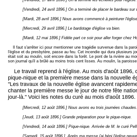
[Vendredi, 24 avril 1896.] On a terminé de placer le bardeau sur 
[Mardi, 28 avril 1896.] Nous avons commencé à peinturer l'église
[Mercredi, 29 avril 1896.] Le bardotage d'église va bien.
[Mardi, 12 mai 1896.] Fidèle part ce soir pour aller forger chez 
Il faut s'arrêter ici pour mentionner une tragédie survenue dans la paro
l'église et du presbytère, passe au feu. Cet incendie qui dura plusieurs j
était soit au moulin, soit encore dans la forêt. Le pont de la rivière au m
son journal qu'il a brûlé au moins trois cent lisses. Au moulin, la paroiss
Le travail reprend à l'église. Au mois d'août 1896, 
pique-nique et la première messe dans la nouvelle ég
"Les travaux de la nouvelle église avancent rapideme
chanter la première messe le jour de notre fête natio
jour-là." Voici les notes du curé au mois d'août 1896.
[Mercredi, 12 août 1896.] Nous avons eu trois journées chaudes.
[Jeudi, 13 août 1896.] Grande préparation pour le pique-nique.
[Vendredi, 14 août 1896.] Pique-nique. Arrivée de M. le curé Pell
[Samedi, 15 août 1896.]. Après ma messe j'ai béni l'église neuve