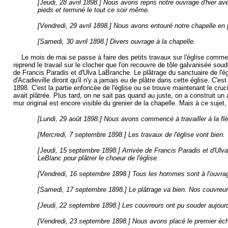
[Jeudi, 28 avril 1898.] Nous avons repris notre ouvrage d'hier av
pieds et terminé le tout ce soir même.
[Vendredi, 29 avril 1898.] Nous avons entouré notre chapelle en
[Samedi, 30 avril 1898.] Divers ouvrage à la chapelle.
Le mois de mai se passe à faire des petits travaux sur l'église comme pl
reprend le travail sur le clocher que l'on recouvre de tôle galvanisée
de Francis Paradis et d'Ulva LaBranche. Le plâtrage du sanctuaire de l
d'Acadieville diront qu'il n'y a jamais eu de plâtre dans cette église. C'e
1898. C'est la partie enfoncée de l'église ou se trouve maintenant le cruci
avait plâtrée. Plus tard, on ne sait pas quand au juste, on a construit un 
mur original est encore visible du grenier de la chapelle. Mais à ce suje
[Lundi, 29 août 1898.] Nous avons commencé à travailler à la flè
[Mercredi, 7 septembre 1898.] Les travaux de l'église vont bien.
[Jeudi, 15 septembre 1898.] Arrivée de Francis Paradis et d'Ulva
LeBlanc pour plâtrer le choeur de l'église.
[Vendredi, 16 septembre 1898.] Tous les hommes sont à l'ouvra
[Samedi, 17 septembre 1898.] Le plâtrage va bien. Nos couvreurs
[Jeudi, 22 septembre 1898.] Les couvreurs ont pu souder aujourd
[Vendredi, 23 septembre 1898.] Nous avons placé le premier éch