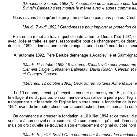
[Dimanche, 27 mars 1892.]D. Assemblée de la paroisse pour bâtir 
Sylvain Barrieau s'est montré le même avec 4 autres comme lui
Nous savons bien qu'un tel projet ne se fasse pas sans prières. C'est p
[Jeudi, 7 avril 1892.]
Grand-messe pour implorer la protection de 
Puis on se remet au travail quotidien de la ferme. Durant l'été 1892, on
avec l'idée et traite les gens, responsable pour ce changement, de destru
de juillet 1892 il démolit une petite grange située du coté nord du ruissea
A l'automne 1892, Père Bérubé déménage à Acadieville et Saint-Ignace d
[Mardi, 11 octobre 1892.] 9 voitures d'Acadieville sont venus 
Clément Daigle, Sébastien Babineau, David Roach, Célestin et 
et Georges Goguen.
[Mercredi, 12 octobre 1892.] Deux autres voitures Aimé Maillet 
Le 19 octobre, il écrit qu'il reçoit le courrier au presbytère. Et, enfin,
le village, il ne dit pas où, on commence à casser de la pierre pour l'ég
transportent sur le terrain de l'église les pierres pour la fondation de la no
1894 avant de lire autre chose sur la construction dans le journal du curé
On commence à creuser la fondation le 10 juillet 1894 et ce travail dur
son site à son nouvel emplacement. On comprend ici qu'ils ont déménagé la
mais on croit qu'elle se trouvait à son emplacement original du coté nord 
[Mardi, 10 juillet 1894.] On à commencer à creuser les fondations