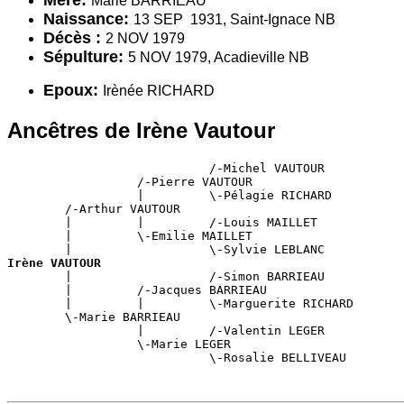
Marie BARRIEAU
Naissance:
13 SEP 1931, Saint-Ignace NB
Décès :
2 NOV 1979
Sépulture:
5 NOV 1979, Acadieville NB
Epoux:
Irènée RICHARD
Ancêtres de Irène Vautour
                            /-Michel VAUTOUR

                  /-Pierre VAUTOUR

                  |         \-Pélagie RICHARD

        /-Arthur VAUTOUR

        |         |         /-Louis MAILLET

        |         \-Emilie MAILLET

Irène VAUTOUR

        |                   /-Simon BARRIEAU

        |         /-Jacques BARRIEAU

        |         |         \-Marguerite RICHARD

        \-Marie BARRIEAU

                  |         /-Valentin LEGER

                  \-Marie LEGER

                            \-Rosalie BELLIVEAU