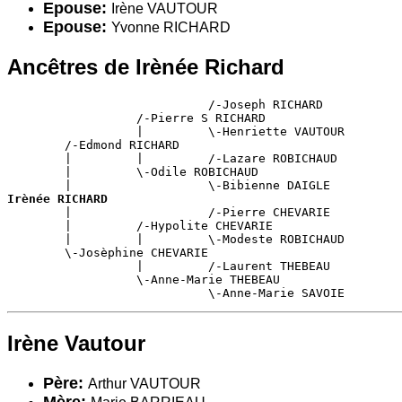
Epouse:
Irène VAUTOUR
Epouse:
Yvonne RICHARD
Ancêtres de Irènée Richard
                            /-Joseph RICHARD

                  /-Pierre S RICHARD

                  |         \-Henriette VAUTOUR

        /-Edmond RICHARD

        |         |         /-Lazare ROBICHAUD

        |         \-Odile ROBICHAUD

Irènée RICHARD

        |                   /-Pierre CHEVARIE

        |         /-Hypolite CHEVARIE

        |         |         \-Modeste ROBICHAUD

        \-Josèphine CHEVARIE

                  |         /-Laurent THEBEAU

                  \-Anne-Marie THEBEAU

                            \-Anne-Marie SAVOIE
Irène Vautour
Père:
Arthur VAUTOUR
Mère: