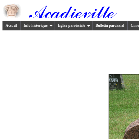
Accueil
Info historique
Eglise paroissiale
Bulletin paroissial
Cimet